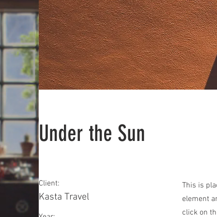
Under the Sun
Client:
This is pl
Kasta Travel
element an
click on t