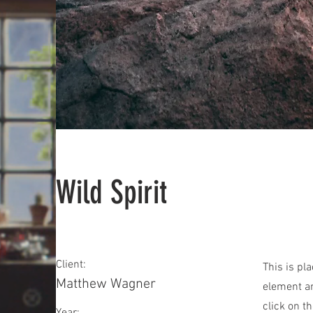
Wild Spirit
Client:
This is pl
Matthew Wagner
element an
click on t